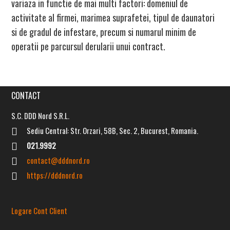
variaza in functie de mai multi factori: domeniul de
activitate al firmei, marimea suprafetei, tipul de daunatori
si de gradul de infestare, precum si numarul minim de
operatii pe parcursul derularii unui contract.
CONTACT
S.C. DDD Nord S.R.L.
Sediu Central: Str. Orzari, 58B, Sec. 2, Bucurest, Romania.
INTERVENȚII NON-STOP
021.9992
(cu programare în prealabil)
contact@dddnord.ro
https://dddnord.ro
PROGRAM RELAȚII CU PUBLICUL:
LUNI – VINERI:
08:30 – 17:00
Logare Cont Client
SÂMBĂTĂ – DUMINICĂ:
ÎNCHIS