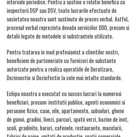
intervale periodice. Pentru a sustine o relatie benefica cu
inspectorii DSP sau DSV, toate lucrarile efectuate de
societatea noastra sunt sustinute de proces verbal. Astfel,
procesul verbal reprezinta dovada serviciilor DDD, precum si
detalii legate de metodele si substrantele utilizate.
Pentru tratarea in mod profesionist a clientilor nostri,
beneficiem de parteneriate cu furnizori de substante
autorizate pentru a realiza operatiile de Deratizare,
Dezinsectie si Dezinfectie la cele mai intalte standarde.
Echipa noastra a executat cu succes lucrari la numerosi
beneficiari, precum: institutii publice, agenti economici si
persoane fizice, case, vile, apartamente, subsoluri, ghene
de gunoi, gradini, livezi, parcuri, spatii verzi, bazine de inot,
scoli, gradinite, baruri, cafenele, restaurante, macelarii,
fabrici de paine, unitati de productie, spatii comerciale,