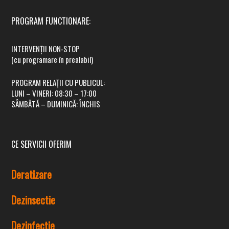
TEL FIX:
021.9992
(tarif normal)
PROGRAM FUNCTIONARE:
Persoane Fizice:
0740.236.789
INTERVENȚII NON-STOP
Persoane Juridice:
0753.236.789
(cu programare în prealabil)
Instituții Publice:
0753.236.789
PROGRAM RELAȚII CU PUBLICUL:
WhatsApp:
0753.236.789
LUNI – VINERI:
08:30 – 17:00
SÂMBĂTĂ – DUMINICĂ:
ÎNCHIS
Email:
contact@dddnord.ro
CE SERVICII OFERIM
Deratizare
Dezinsectie
Dezinfectie