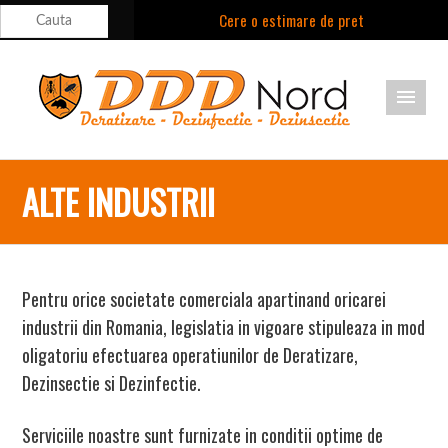
Cere o estimare de pret
Suna acum: 021.9992
Cont Client
Locatii
Aparitii Media
Sună acum la:
Blog
ALTE INDUSTRII
021.9992 (tasta 1
- persoane fizice,
tasta 2 -
Pentru orice societate comerciala apartinand oricarei
industrii din Romania, legislatia in vigoare stipuleaza in mod
persoane
oligatoriu efectuarea operatiunilor de Deratizare,
juridice)
Dezinsectie si Dezinfectie.
contact@dddnord.ro
Serviciile noastre sunt furnizate in conditii optime de
SUNĂ ACUM LA: 021.9992 (TASTA 1 - PERSOANE FIZICE, TASTA 2 - PERSOANE
JURIDICE) CONTACT@DDDNORD.RO PARTENERI