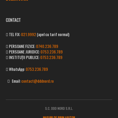
CONTACT
TEL FIX:
021.9992
(apel cu tarif normal)
PERSOANE FIZICE:
0740.236.789
PERSOANE JURIDICE:
0753.236.789
INSTITUȚII PUBLICE:
0753.236.789
WhatsApp:
0753.236.789
Email:
contact@dddnord.ro
S.C. DDD NORD S.R.L.
MASURI DE PRIM AJUTOR