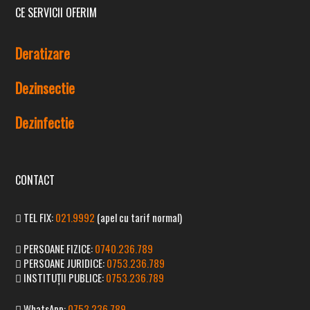
CE SERVICII OFERIM
WhatsApp:
0753.236.789
Deratizare
Email:
contact@dddnord.ro
Dezinsectie
Dezinfectie
CONTACT
TEL FIX:
021.9992
(apel cu tarif normal)
PERSOANE FIZICE:
0740.236.789
PERSOANE JURIDICE:
0753.236.789
INSTITUȚII PUBLICE:
0753.236.789
WhatsApp:
0753.236.789