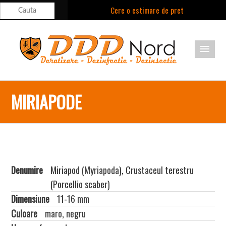
Cere o estimare de pret
Suna acum: 021.9992
Cont Client
Locatii
Aparitii Media
Sună acum la:
Blog
MIRIAPODE
021.9992 (tasta 1
- persoane fizice,
tasta 2 -
persoane
Denumire
Miriapod (Myriapoda), Crustaceul terestru
(Porcellio scaber)
juridice)
Dimensiune
11-16 mm
contact@dddnord.ro
Culoare
maro, negru
SUNĂ ACUM LA: 021.9992 (TASTA 1 - PERSOANE FIZICE, TASTA 2 - PERSOANE
JURIDICE) CONTACT@DDDNORD.RO PARTENERI