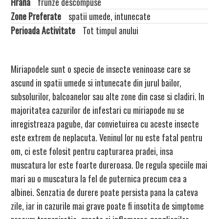
Hrana
frunze descompuse
Zone Preferate
spatii umede, intunecate
Perioada Activitate
Tot timpul anului
Miriapodele sunt o specie de insecte veninoase care se
ascund in spatii umede si intunecate din jurul bailor,
subsolurilor, balcoanelor sau alte zone din case si cladiri. In
majoritatea cazurilor de infestari cu miriapode nu se
inregistreaza pagube, dar convietuirea cu aceste insecte
este extrem de neplacuta. Veninul lor nu este fatal pentru
om, ci este folosit pentru capturarea pradei, insa
muscatura lor este foarte dureroasa. De regula speciile mai
mari au o muscatura la fel de puternica precum cea a
albinei. Senzatia de durere poate persista pana la cateva
zile, iar in cazurile mai grave poate fi insotita de simptome