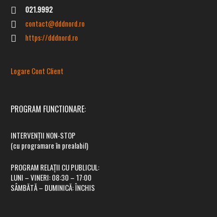
021.9992
contact@dddnord.ro
https://dddnord.ro
INTERVENȚII NON-STOP
Logare Cont Client
(cu programare în prealabil)
PROGRAM RELAȚII CU PUBLICUL:
PROGRAM FUNCTIONARE:
LUNI – VINERI:
08:30 – 17:00
SÂMBĂTĂ – DUMINICĂ:
ÎNCHIS
INTERVENȚII NON-STOP
(cu programare în prealabil)
TEL FIX:
021.9992
(tarif normal)
PROGRAM RELAȚII CU PUBLICUL:
LUNI – VINERI:
08:30 – 17:00
Persoane Fizice:
0740.236.789
SÂMBĂTĂ – DUMINICĂ:
ÎNCHIS
Persoane Juridice:
0753.236.789
Instituții Publice:
0753.236.789