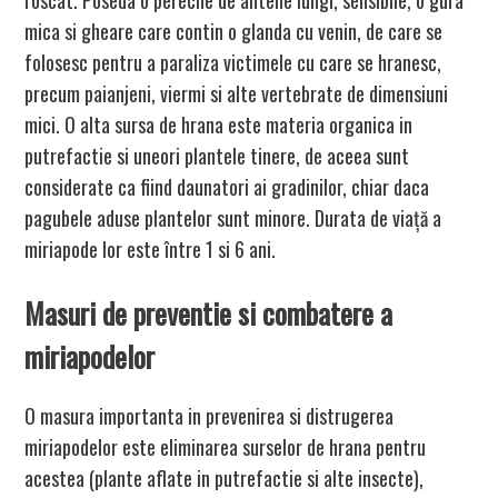
roscat. Poseda o pereche de antene lungi, sensibile, o gura
mica si gheare care contin o glanda cu venin, de care se
folosesc pentru a paraliza victimele cu care se hranesc,
precum paianjeni, viermi si alte vertebrate de dimensiuni
mici. O alta sursa de hrana este materia organica in
putrefactie si uneori plantele tinere, de aceea sunt
considerate ca fiind daunatori ai gradinilor, chiar daca
pagubele aduse plantelor sunt minore. Durata de viață a
miriapode lor este între 1 si 6 ani.
Masuri de preventie si combatere a
miriapodelor
O masura importanta in prevenirea si distrugerea
miriapodelor este eliminarea surselor de hrana pentru
acestea (plante aflate in putrefactie si alte insecte),