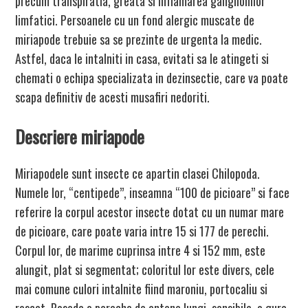
precum transpiratia, greata si inflamarea ganglionilor
limfatici. Persoanele cu un fond alergic muscate de
miriapode trebuie sa se prezinte de urgenta la medic.
Astfel, daca le intalniti in casa, evitati sa le atingeti si
chemati o echipa specializata in dezinsectie, care va poate
scapa definitiv de acesti musafiri nedoriti.
Descriere miriapode
Miriapodele sunt insecte ce apartin clasei Chilopoda.
Numele lor, “centipede”, inseamna “100 de picioare” si face
referire la corpul acestor insecte dotat cu un numar mare
de picioare, care poate varia intre 15 si 177 de perechi.
Corpul lor, de marime cuprinsa intre 4 si 152 mm, este
alungit, plat si segmentat; coloritul lor este divers, cele
mai comune culori intalnite fiind maroniu, portocaliu si