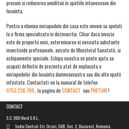
precum si reducerea umiditaii in spatiile intunecoase din
locuinta.
Pentru a elimina miriapodele din casa este nevoie sa apelati
la o firma specializata in dezinsectie. Chiar daca invazia
este de proportii mici, exterminarea ei necesita substante
insecticide profesionale, avizate de Ministerul Sanatatii, si
echipamente speciale. Echipa noastra va poate ajuta sa
scapati definitiv de prezenta atat de neplacuta a
miriapodelor din locuinta dumneavoastra sau din alte spatii
infestate. Contactati-ne la numarul de telefon
0753.236.789
, la pagina de
CONTACT
sau
PRETURI
!
CONTACT
S.C. DDD Nord S.R.L.
Sediu Central: Str. Orzari, 58B, Sec. 2, Bucurest, Romania.