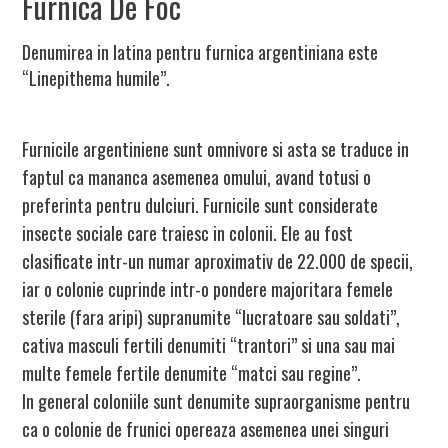
Furnica De Foc
Denumirea in latina pentru furnica argentiniana este
“Linepithema humile”.
Furnicile argentiniene sunt omnivore si asta se traduce in
faptul ca mananca asemenea omului, avand totusi o
preferinta pentru dulciuri. Furnicile sunt considerate
insecte sociale care traiesc in colonii. Ele au fost
clasificate intr-un numar aproximativ de 22.000 de specii,
iar o colonie cuprinde intr-o pondere majoritara femele
sterile (fara aripi) supranumite “lucratoare sau soldati”,
cativa masculi fertili denumiti “trantori” si una sau mai
multe femele fertile denumite “matci sau regine”.
In general coloniile sunt denumite supraorganisme pentru
ca o colonie de frunici opereaza asemenea unei singuri