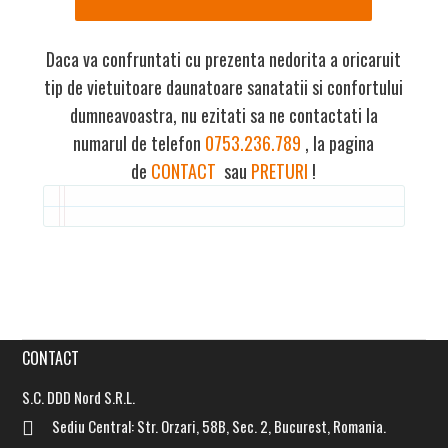
Daca va confruntati cu prezenta nedorita a oricaruit
tip de vietuitoare daunatoare sanatatii si confortului
dumneavoastra, nu ezitati sa ne contactati la
numarul de telefon
0753.236.789
, la pagina
de
CONTACT
sau
PRETURI
!
CONTACT
S.C. DDD Nord S.R.L.
Sediu Central: Str. Orzari, 58B, Sec. 2, Bucurest, Romania.