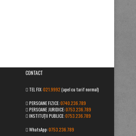
CONTACT
TEL FIX:
021.9992
(apel cu tarif normal)
PERSOANE FIZICE:
0740.236.789
PERSOANE JURIDICE:
0753.236.789
INSTITUȚII PUBLICE:
0753.236.789
WhatsApp:
0753.236.789