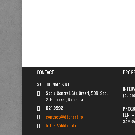
CONTACT
PROGR
S.C. DDD Nord S.R.L.
INTER
Sediu Central: Str. Orzari, 58B, Sec.
(cu pro
2, Bucurest, Romania.
021.9992
PROGRA
LUNI –
contact@dddnord.ro
SÂMBĂ
https://dddnord.ro