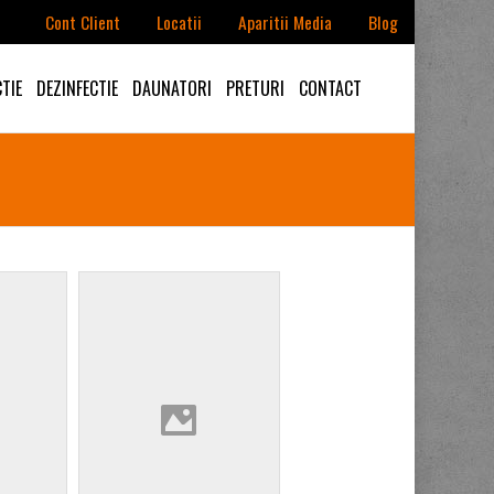
Cont Client
Locatii
Aparitii Media
Blog
A 2 - PERSOANE JURIDICE) CONTACT@DDDNORD.RO PARTENERI
TIE
DEZINFECTIE
DAUNATORI
PRETURI
CONTACT