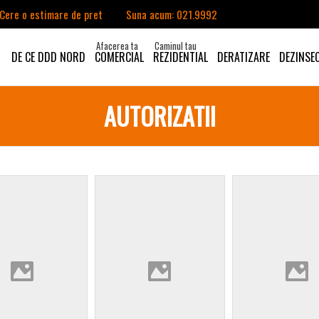
Cere o estimare de pret
Suna acum: 021.9992
SUNĂ ACUM LA: 021.9992 (TASTA 1 - PERSOANE FIZICE, TAST
DE CE DDD NORD
COMERCIAL
REZIDENTIAL
DERATIZARE
DEZINSEC
AUTORIZATII