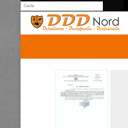
Sună acum la:
021.9992 (tasta 1 - persoane
fizice, tasta 2 - persoane juridice)
contact@dddnord.ro