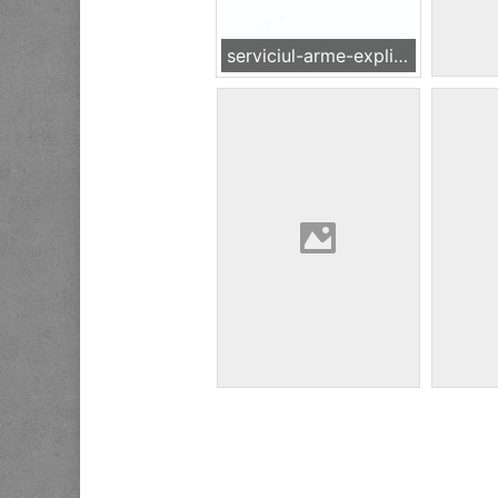
serviciul-arme-explizivi-substante-periculoase-2025